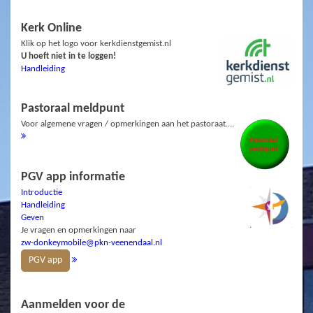
Kerk Online
Klik op het logo voor kerkdienstgemist.nl
U hoeft niet in te loggen!
Handleiding
Pastoraal meldpunt
Voor algemene vragen / opmerkingen aan het pastoraat….
PGV app informatie
Introductie
Handleiding
Geven
Je vragen en opmerkingen naar
zw-donkeymobile@pkn-veenendaal.nl
PGV app
Aanmelden voor de