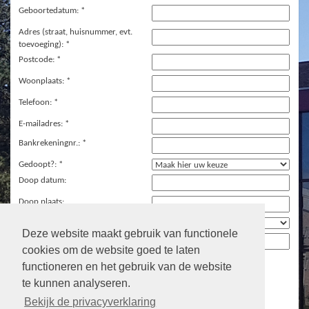
Geboortedatum: *
Adres (straat, huisnummer, evt.
toevoeging): *
Postcode: *
Woonplaats: *
Telefoon: *
E-mailadres: *
Bankrekeningnr.: *
Gedoopt?: *
Doop datum:
Doop plaats:
Belijdenis?: *
Deze website maakt gebruik van functionele
Belijdenis datum:
cookies om de website goed te laten
Bent je nu al ergens lid? Dan graag
functioneren en het gebruik van de website
hieronder aangeven waar:
te kunnen analyseren.
Bekijk de privacyverklaring