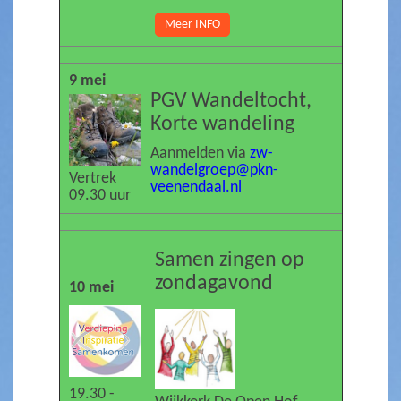
Meer INFO
9 mei
PGV Wandeltocht,
Korte wandeling
Aanmelden via
zw-
wandelgroep@pkn-
Vertrek
veenendaal.nl
09.30 uur
Samen zingen op
zondagavond
10 mei
19.30 -