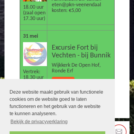
eten@pkn-veenendaal
18.00 uur
kosten: €5,00
(zaal open
17.30 uur)
31 mei
Excursie Fort bij
Vechten - bij Bunnik
Wijkkerk De Open Hof,
Ronde Erf
Vertrek:
18.30 uur
Meer INFO
Excursie:
19.00 uur
Deze website maakt gebruik van functionele
cookies om de website goed te laten
terug
functioneren en het gebruik van de website
te kunnen analyseren.
Bekijk de privacyverklaring