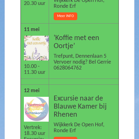
Wijkkerk De Open Hof,
20.30 uur
Ronde Erf
Meer INFO
11 mei
'Koffie met een
Oortje’
Trefpunt, Dennenlaan 5
Vervoer nodig? Bel Gerrie
10.00 -
0628064762
11.30 uur
12 mei
Excursie naar de
Blauwe Kamer bij
Rhenen
Wijkkerk De Open Hof,
Vertrek:
Ronde Erf
18.30 uur