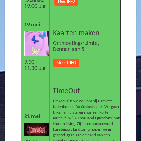
Excursie:
Meer INFO
19.00 uur
19 mei
Kaarten maken
Ontmoetingsruimte,
Dennenlaan 5
9.30 -
Meer INFO
11.30 uur
TimeOut
Dit keer zijn we welkom bij Harriëtte
Notenbomer, Da Costastraat 8. We gaan
kijken en luisteren naar een korte
21 mei
muziekfilm “ A Thousand Questions” van
Sharon Irving. Zij is een spokenword
kunstenaar. En daarna hopen we in
gesprek gaan aan de hand van een
aantal vragen naar aanleiding van de