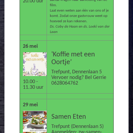
20.00 uur
film.
Laat even weten aan één van ons of je
komt. Zodat onze gastvrouw weet op
hoeveel ze kan rekenen.
Ds. Coby de Haan en ds. Loeki van der
Laan
26 mei
'Koffie met een
Oortje’
Trefpunt, Dennenlaan 5
Vervoer nodig? Bel Gerrie
10.00 -
0628064762
11.30 uur
29 mei
Samen Eten
Trefpunt (Dennenlaan 5)
Aanmelden: zw-samen-