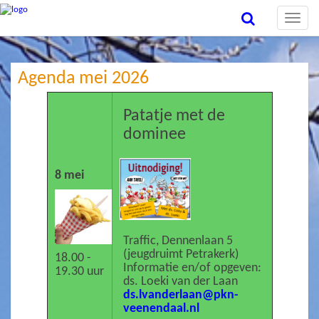
Toggle
naviga
Agenda mei 2026
Patatje met de
dominee
8 mei
Traffic, Dennenlaan 5
(jeugdruimt Petrakerk)
18.00 -
Informatie en/of opgeven:
19.30 uur
ds. Loeki van der Laan
ds.lvanderlaan@pkn-
veenendaal.nl