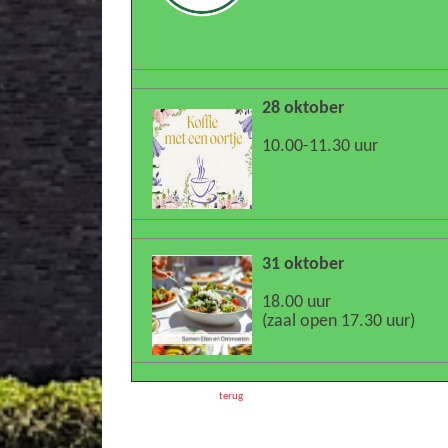
28 oktober
10.00-11.30 uur
31 oktober
18.00 uur
(zaal open 17.30 uur)
terug