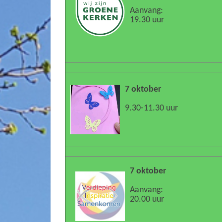
Aanvang:
19.30 uur
7 oktober
9.30-11.30 uur
7 oktober
Aanvang:
20.00 uur