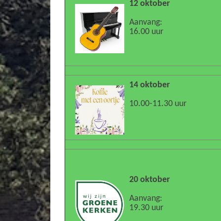
12 oktober
Aanvang:
16.00 uur
14 oktober
10.00-11.30 uur
20 oktober
Aanvang:
19.30 uur