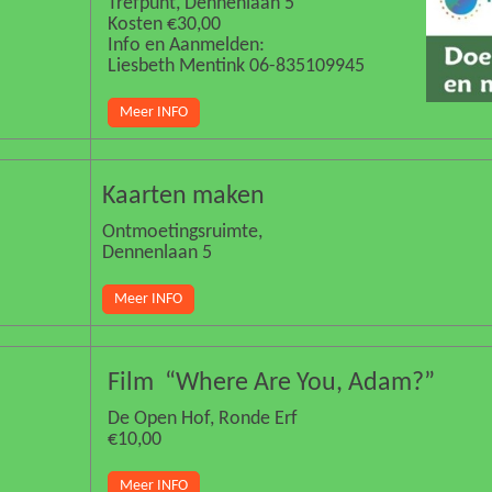
Trefpunt, Dennenlaan 5
Kosten €30,00
Info en Aanmelden:
Liesbeth Mentink 06-835109945
Meer INFO
Kaarten maken
Ontmoetingsruimte,
Dennenlaan 5
Meer INFO
Film “Where Are You, Adam?”
De Open Hof, Ronde Erf
€10,00
Meer INFO