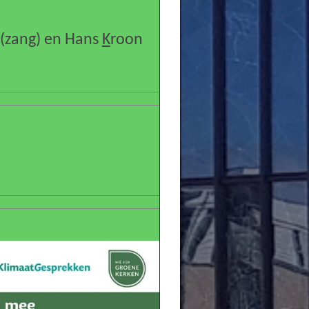
 (zang) en Hans
K
roon