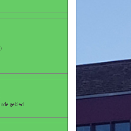
)
g
andelgebied