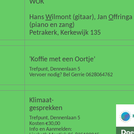
WOK
Hans
W
ilmont (gitaar), Jan
O
ffringa
(piano en zang)
Petrakerk, Kerkewijk 135
'Koffie met een Oortje’
Trefpunt, Dennenlaan 5
Vervoer nodig? Bel Gerrie 0628064762
Klimaat-
gesprekken
Trefpunt, Dennenlaan 5
Kosten €30,00
Info en Aanmelden: