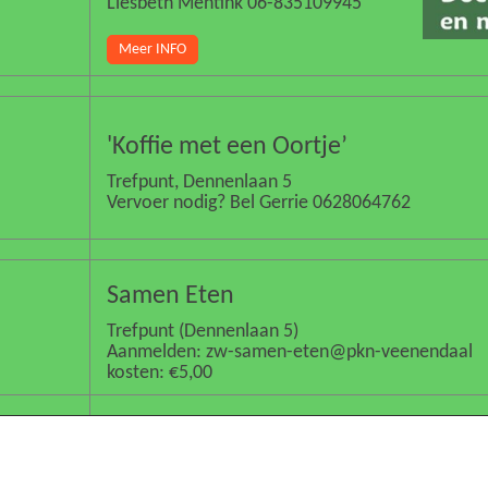
Liesbeth Mentink 06-835109945
Meer INFO
'Koffie met een Oortje’
Trefpunt, Dennenlaan 5
Vervoer nodig? Bel Gerrie 0628064762
Samen Eten
Trefpunt (Dennenlaan 5)
Aanmelden: zw-samen-eten@pkn-veenendaal
kosten: €5,00