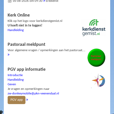
16-08-2026 om 09:30
Eredienst
Kerk Online
Klik op het logo voor kerkdienstgemist.nl
U hoeft niet in te loggen!
Handleiding
Pastoraal meldpunt
Voor algemene vragen / opmerkingen aan het pastoraat….
PGV app informatie
Introductie
Handleiding
Geven
Je vragen en opmerkingen naar
zw-donkeymobile@pkn-veenendaal.nl
PGV app