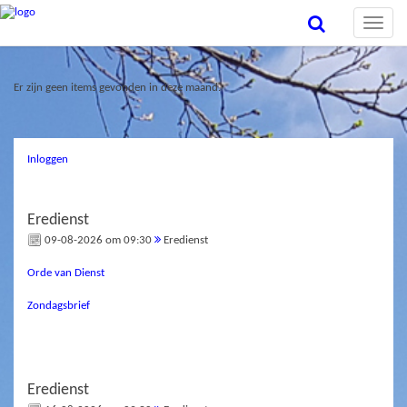
Toggle
naviga
Er zijn geen items gevonden in deze maand.
Inloggen
Eredienst
09-08-2026 om 09:30
Eredienst
Orde van Dienst
Zondagsbrief
Eredienst