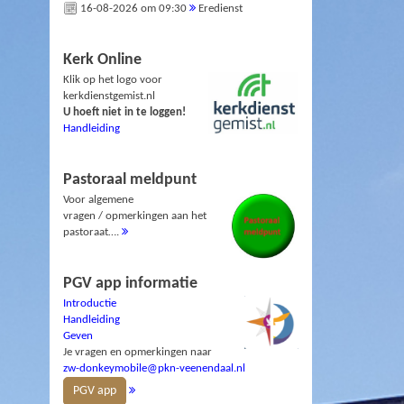
16-08-2026 om 09:30
Eredienst
Kerk Online
Klik op het logo voor
kerkdienstgemist.nl
U hoeft niet in te loggen!
Handleiding
Pastoraal meldpunt
Voor algemene
vragen / opmerkingen aan het
pastoraat….
PGV app informatie
Introductie
Handleiding
Geven
Je vragen en opmerkingen naar
zw-donkeymobile@pkn-veenendaal.nl
PGV app