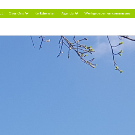
ct
Over Ons
Kerkdiensten
Agenda
Werkgroepen en commissies