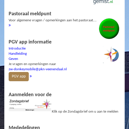
Pastoraal meldpunt
Voor algemene vragen / opmerkingen aan het pastoraat….
PGV app informatie
Introductie
Handleiding
Geven
Je vragen en opmerkingen naar
zw-donkeymobile@pkn-veenendaal.nl
PGV app
Aanmelden voor de
Klik op de Zondagsbrief om u aan te melden
Mededelingen