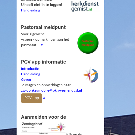
U hoeft niet in te loggen!
Handleiding
Pastoraal meldpunt
Voor algemene
vragen / opmerkingen aan het
pastoraat….
PGV app informatie
Introductie
Handleiding
Geven
Je vragen en opmerkingen naar
zw-donkeymobile@pkn-veenendaal.nl
PGV app
Aanmelden voor de
Klik op de