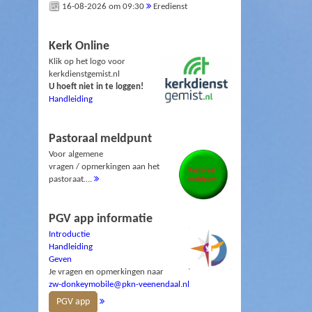
16-08-2026 om 09:30
Eredienst
Kerk Online
Klik op het logo voor
kerkdienstgemist.nl
U hoeft niet in te loggen!
Handleiding
Pastoraal meldpunt
Voor algemene
vragen / opmerkingen aan het
pastoraat….
PGV app informatie
Introductie
Handleiding
Geven
Je vragen en opmerkingen naar
zw-donkeymobile@pkn-veenendaal.nl
PGV app