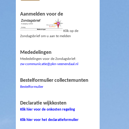
Aanmelden voor de
Klik op de
Zondagsbrief om u aan te melden
Mededelingen
Mededelingen voor de Zondagsbrief:
zw-communicatie@pkn-veenendaal.nl
Bestelformulier collectemunten
Bestelformulier
Declaratie wijkkosten
Klik hier voor de onkosten regeling
Klik hier voor het declaratieformulier