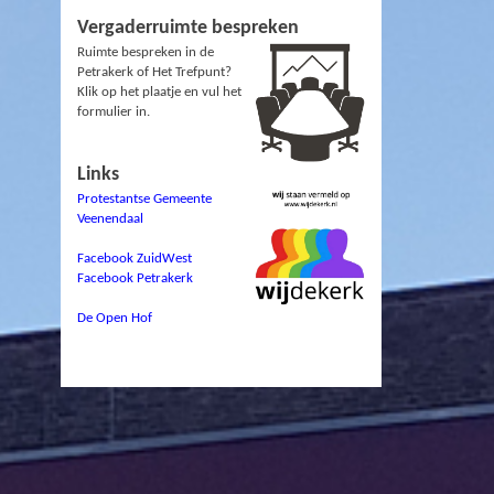
Vergaderruimte bespreken
Ruimte bespreken in de
Petrakerk of Het Trefpunt?
Klik op het plaatje en vul het
formulier in.
Links
Protestantse Gemeente
Veenendaal
Facebook ZuidWest
Facebook Petrakerk
De Open Hof