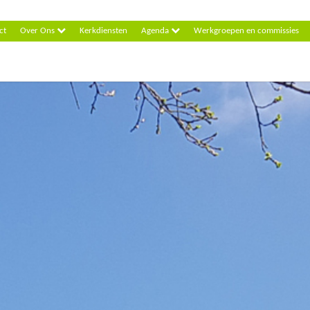
ct
Over Ons
Kerkdiensten
Agenda
Werkgroepen en commissies