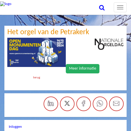
Toggle
naviga
Het orgel van de Petrakerk
Meer informatie
terug
Inloggen