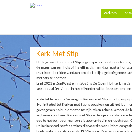
Welkom
Conta
Kerk Met Stip
Het logo van Kerken met Stip is geïnspireerd op hobo-tekens, 
de muur van een huis of instelling als men daar gastvrij ontv
Daar komt het idee vandaan om christelijke geloofsgemeensc
met Stip te noemen.
Eind 2021 is ZuidWest en in 2025 is De Open Hof Kerk met St
Veenendaal (PGV) ons in het bijzonder willen inzetten om een 
In de folder van de Vereniging Kerken met Stip waarbij wij zij
‘Het initiatief tot Kerken met Stip is opgekomen uit het just
gevangenen na hun detentie tot zijn taken rekent. Omdat de be
vrijkomen probeert Kerken met Stip er te zijn voor deze mede
oog te hebben voor mensen die zoekende zijn en kwetsbaar.
De kerkenraad heeft de taken die voortkomen uit het aangeslo
beide wijkgemeenten van de PGV komen. Deze werkgroep best