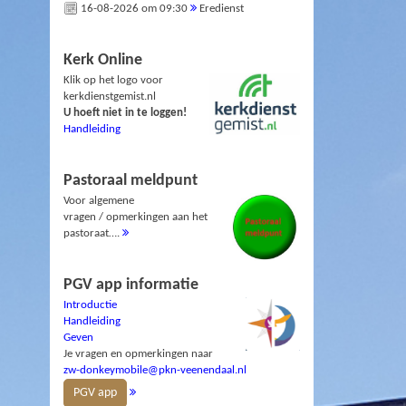
16-08-2026 om 09:30
Eredienst
Kerk Online
Klik op het logo voor
kerkdienstgemist.nl
U hoeft niet in te loggen!
Handleiding
Pastoraal meldpunt
Voor algemene
vragen / opmerkingen aan het
pastoraat….
PGV app informatie
Introductie
Handleiding
Geven
Je vragen en opmerkingen naar
zw-donkeymobile@pkn-veenendaal.nl
PGV app