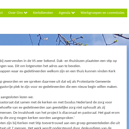
ct
Over Ons
Kerkdiensten
Agenda
Werkgroepen en commissies
bij zwervenden in de VS zeer bekend. Dak- en thuislozen plaatsten een stip op
angen was. Dit om lotgenoten het adres aan te bevelen.
happen waar ex-gedetineerden welkom zijn en een thuis kunnen vinden Kerk
ip geworden en we spreken daarmee uit dat wij als Protestante Gemeente
gastvrije plek te zijn voor ex-gedetineerden die een nieuw begin willen maken.
n aangesloten lezen we:
itiepastoraat dat samen met de kerken en met Exodus Nederland de zorg voor
hoefte van ex-gedetineerden aan geestelijke zorg niet ophoudt als zij
mensen. De invalshoek van het project is diaconaal en pastoraal. Het gaat erom
 Op die zorg mogen kerken worden aangesproken.’
ten zijn bij Kerken met Stip toevertrouwd aan een groep gemeenteleden die uit
aat uit 7 mensen. Het werk wordt ondersteund door deskundigen van de