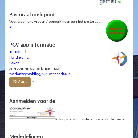
Pastoraal meldpunt
Voor algemene vragen / opmerkingen aan het pastoraat….
PGV app informatie
Introductie
Handleiding
Geven
Je vragen en opmerkingen naar
zw-donkeymobile@pkn-veenendaal.nl
PGV app
Aanmelden voor de
Klik op de Zondagsbrief om u aan te melden
Mededelingen