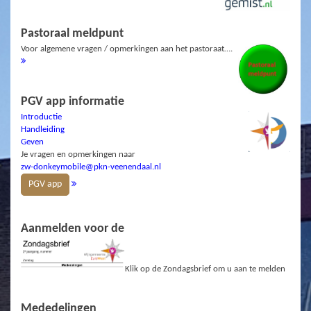
Pastoraal meldpunt
Voor algemene vragen / opmerkingen aan het pastoraat….
PGV app informatie
Introductie
Handleiding
Geven
Je vragen en opmerkingen naar
zw-donkeymobile@pkn-veenendaal.nl
PGV app
Aanmelden voor de
Klik op de Zondagsbrief om u aan te melden
Mededelingen