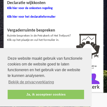
Declaratie wijkkosten
Klik hier voor de onkosten regeling
Klik hier voor het declaratieformulier
Vergaderruimte bespreken
Ruimte bespreken in de Petrakerk of Het Trefpunt?
Klik op het plaatje en vul het formulier in.
Deze website maakt gebruik van functionele
Links
cookies om de website goed te laten
Protestantse Gemeente Veenendaal
functioneren en het gebruik van de website
te kunnen analyseren.
Facebook ZuidWest
Facebook Petrakerk
Bekijk de privacyverklaring
De Open Hof
Ja, ik accepteer cookies