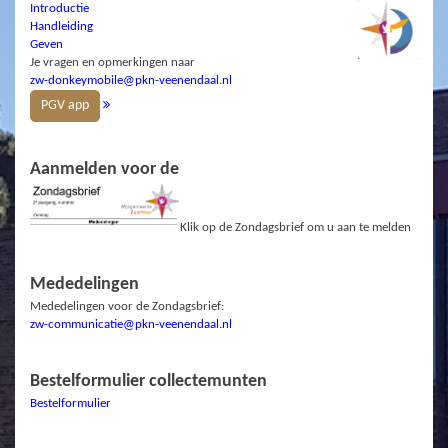
Introductie
Handleiding
Geven
Je vragen en opmerkingen naar
zw-donkeymobile@pkn-veenendaal.nl
PGV app
Aanmelden voor de
Klik op de Zondagsbrief om u aan te melden
Mededelingen
Mededelingen voor de Zondagsbrief:
zw-communicatie@pkn-veenendaal.nl
Bestelformulier collectemunten
Bestelformulier