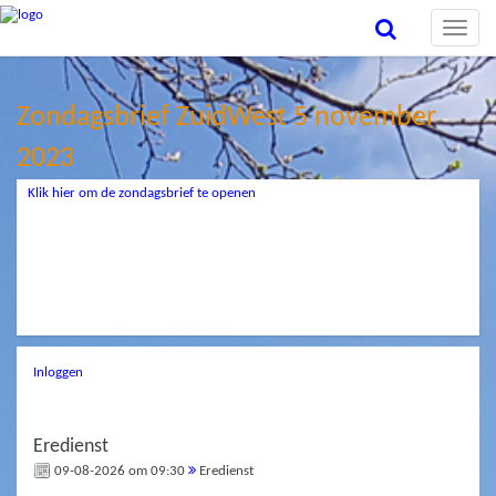
Toggle
naviga
Zondagsbrief ZuidWest 5 november
2023
Klik hier om de zondagsbrief te openen
Inloggen
Eredienst
09-08-2026 om 09:30
Eredienst