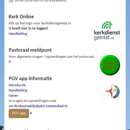
16-08-2026 om 09:30
Eredienst
Kerk Online
Klik op het logo voor kerkdienstgemist.nl
U hoeft niet in te loggen!
Handleiding
Pastoraal meldpunt
Voor algemene vragen / opmerkingen aan het pastoraat….
PGV app informatie
Introductie
Handleiding
Geven
Je vragen en opmerkingen naar
zw-donkeymobile@pkn-veenendaal.nl
PGV app