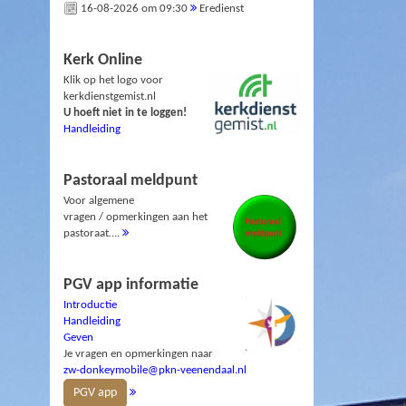
16-08-2026 om 09:30
Eredienst
Kerk Online
Klik op het logo voor
kerkdienstgemist.nl
U hoeft niet in te loggen!
Handleiding
Pastoraal meldpunt
Voor algemene
vragen / opmerkingen aan het
pastoraat….
PGV app informatie
Introductie
Handleiding
Geven
Je vragen en opmerkingen naar
zw-donkeymobile@pkn-veenendaal.nl
PGV app