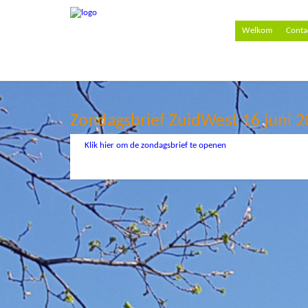
Welkom
Conta
Zondagsbrief ZuidWest 16 juni 
Klik hier om de zondagsbrief te openen