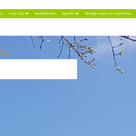
ct
Over Ons
Kerkdiensten
Agenda
Werkgroepen en commissies
2024