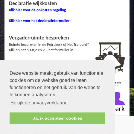
Declaratie wijkkosten
Klik hier voor de onkosten regeling
Klik hier voor het declaratieformulier
Vergaderruimte bespreken
Ruimte bespreken in de Petrakerk of Het Trefpunt?
Klik op het plaatje en vul het formulier in.
Deze website maakt gebruik van functionele
Links
cookies om de website goed te laten
Protestantse Gemeente Veenendaal
functioneren en het gebruik van de website
te kunnen analyseren.
Facebook ZuidWest
Facebook Petrakerk
Bekijk de privacyverklaring
De Open Hof
Ja, ik accepteer cookies