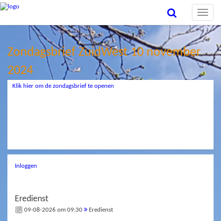
Toggle
naviga
Zondagsbrief ZuidWest 10 november
2024
Klik hier om de zondagsbrief te openen
Inloggen
Eredienst
09-08-2026 om 09:30
Eredienst