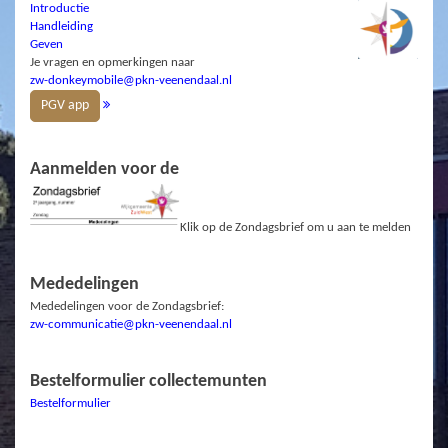
Introductie
Handleiding
Geven
Je vragen en opmerkingen naar
zw-donkeymobile@pkn-veenendaal.nl
PGV app
Aanmelden voor de
Klik op de Zondagsbrief om u aan te melden
Mededelingen
Mededelingen voor de Zondagsbrief:
zw-communicatie@pkn-veenendaal.nl
Bestelformulier collectemunten
Bestelformulier