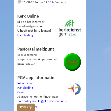
16-08-2026 om 09:30
Eredienst
Kerk Online
Klik op het logo voor
kerkdienstgemist.nl
U hoeft niet in te loggen!
Handleiding
Pastoraal meldpunt
Voor algemene
vragen / opmerkingen aan het
pastoraat….
PGV app informatie
Introductie
Handleiding
Geven
Je vragen en opmerkingen naar
zw-donkeymobile@pkn-veenendaal.nl
PGV app