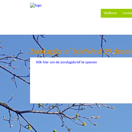
Welkom
Conta
Zondagsbrief ZuidWest 29 dece
Klik hier om de zondagsbrief te openen