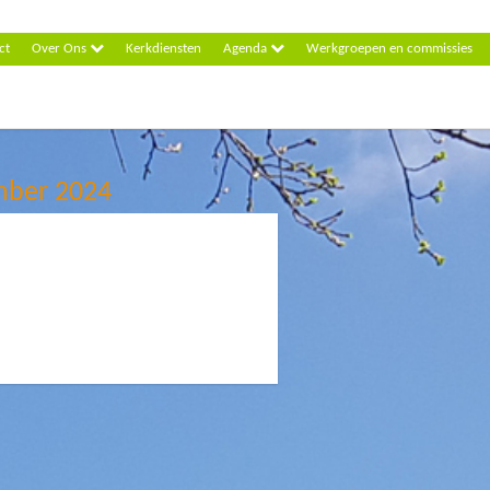
ct
Over Ons
Kerkdiensten
Agenda
Werkgroepen en commissies
mber 2024