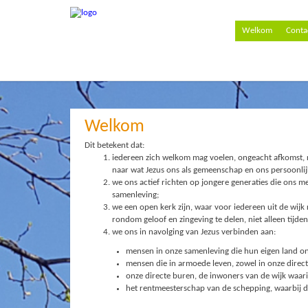
Welkom
Conta
Welkom
Dit betekent dat:
iedereen zich welkom mag voelen, ongeacht afkomst, r
naar wat Jezus ons als gemeenschap en ons persoonlijk
we ons actief richten op jongere generaties die ons m
samenleving;
we een open kerk zijn, waar voor iedereen uit de wijk 
rondom geloof en zingeving te delen, niet alleen tij
we ons in navolging van Jezus verbinden aan:
mensen in onze samenleving die hun eigen land ontv
mensen die in armoede leven, zowel in onze direc
onze directe buren, de inwoners van de wijk waari
het rentmeesterschap van de schepping, waarbij d