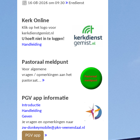
16-08-2026 om 09:30
Eredienst
Kerk Online
Klik op het logo voor
kerkdienstgemist.nl
U hoeft niet in te loggen!
Handleiding
Pastoraal meldpunt
Voor algemene
vragen / opmerkingen aan het
pastoraat….
PGV app informatie
Introductie
Handleiding
Geven
Je vragen en opmerkingen naar
zw-donkeymobile@pkn-veenendaal.nl
PGV app