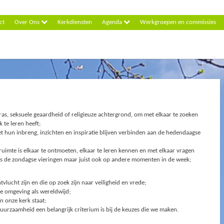
ct
Over Ons
Kerkdiensten
Agenda
Werkgroepen en commissies
as, seksuele geaardheid of religieuze achtergrond, om met elkaar te zoeken
 te leren heeft;
et hun inbreng, inzichten en inspiratie blijven verbinden aan de hedendaagse
ruimte is elkaar te ontmoeten, elkaar te leren kennen en met elkaar vragen
dens de zondagse vieringen maar juist ook op andere momenten in de week;
lucht zijn en die op zoek zijn naar veiligheid en vrede;
te omgeving als wereldwijd;
n onze kerk staat;
uurzaamheid een belangrijk criterium is bij de keuzes die we maken.