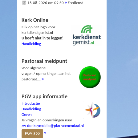
16-08-2026 om 09:30
Eredienst
Kerk Online
Klik op het logo voor
kerkdienstgemist.nl
U hoeft niet in te loggen!
Handleiding
Pastoraal meldpunt
Voor algemene
vragen / opmerkingen aan het
pastoraat….
PGV app informatie
Introductie
Handleiding
Geven
Je vragen en opmerkingen naar
zw-donkeymobile@pkn-veenendaal.nl
PGV app