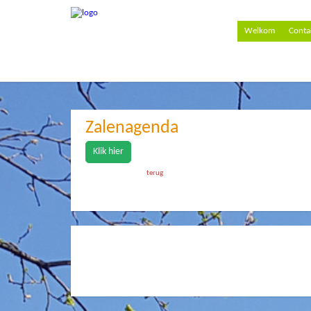
Welkom
Conta
Zalenagenda
Klik hier
terug