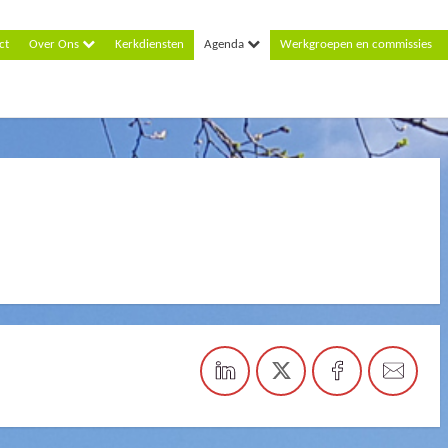
ct
Over Ons
Kerkdiensten
Agenda
Werkgroepen en commissies