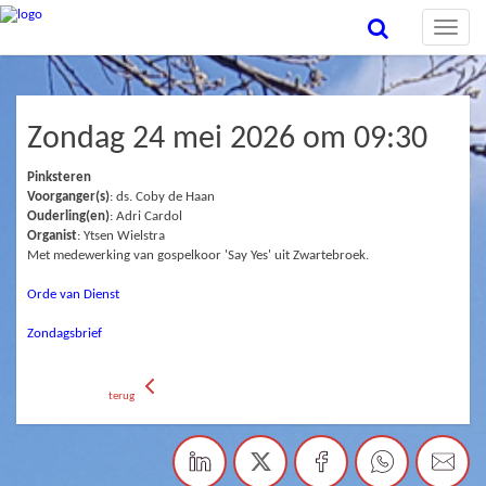
Toggle
naviga
Zondag 24 mei 2026 om 09:30
Pinksteren
Voorganger(s)
: ds. Coby de Haan
Ouderling(en)
: Adri Cardol
Organist
: Ytsen Wielstra
Met medewerking van gospelkoor 'Say Yes' uit Zwartebroek.
Orde van Dienst
Zondagsbrief
terug