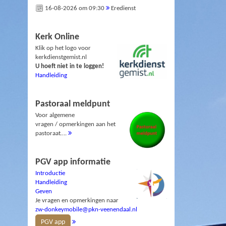
16-08-2026 om 09:30
Eredienst
Kerk Online
Klik op het logo voor
kerkdienstgemist.nl
U hoeft niet in te loggen!
Handleiding
Pastoraal meldpunt
Voor algemene
vragen / opmerkingen aan het
pastoraat….
PGV app informatie
Introductie
Handleiding
Geven
Je vragen en opmerkingen naar
zw-donkeymobile@pkn-veenendaal.nl
PGV app