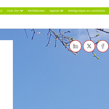
ct
Over Ons
Kerkdiensten
Agenda
Werkgroepen en commissies