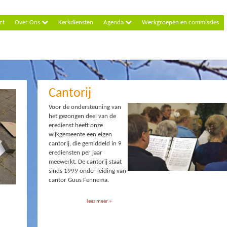
ct
Over Ons
Kerkdiensten
Agenda
Werkgroepen en commissies
Cantorij
Voor de ondersteuning van
het gezongen deel van de
eredienst heeft onze
wijkgemeente een eigen
cantorij, die gemiddeld in 9
erediensten per jaar
meewerkt. De cantorij staat
sinds 1999 onder leiding van
cantor Guus Fennema.
lees meer »