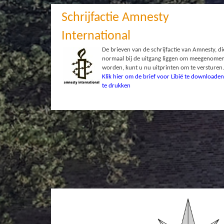
Schrijfactie Amnesty
International
De brieven van de schrijfactie van Amnesty, di
normaal bij de uitgang liggen om meegenomen
worden, kunt u nu uitprinten om te versturen
Klik hier om de brief voor Libië te downloaden
te drukken