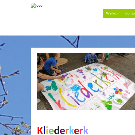
Welkom
Conta
K
l
i
e
d
e
r
k
e
r
k