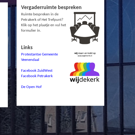
Vergaderruimte bespreken
Ruimte bespreken in de
Petrakerk of Het Trefpunt?
Klik op het plaatje en vul het
formulier in.
Links
Protestantse Gemeente
Veenendaal
Facebook ZuidWest
Facebook Petrakerk
De Open Hof