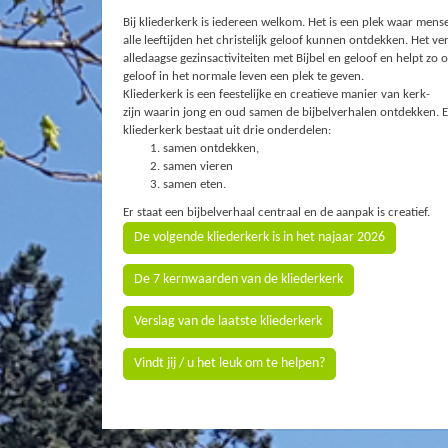
Bij kliederkerk is iedereen welkom. Het is een plek waar mens
alle leeftijden het christelijk geloof kunnen ontdekken. Het ve
alledaagse gezinsactiviteiten met Bijbel en geloof en helpt zo 
geloof in het normale leven een plek te geven.
Kliederkerk is een feestelijke en creatieve manier van kerk-
zijn waarin jong en oud samen de bijbelverhalen ontdekken. 
kliederkerk bestaat uit drie onderdelen:
samen ontdekken,
samen vieren
samen eten.
Er staat een bijbelverhaal centraal en de aanpak is creatief.
De volgende kliederkerk is in het najaar 2026
De 7 kernwaarden van de kliederkerk
Verslag van de laatste kliederkerk
Vindt jij / u het leuk om te helpen?