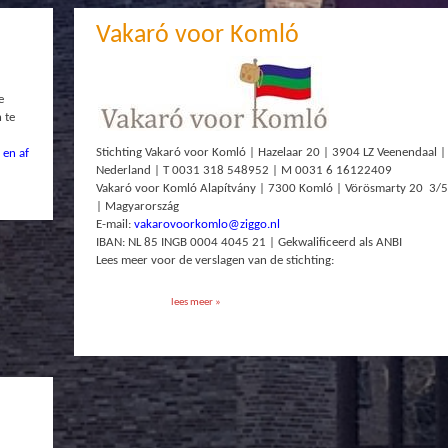
Vakaró voor Komló
e
 te
.
Stichting Vakaró voor Komló | Hazelaar 20 | 3904 LZ Veenendaal |
 en af
Nederland | T 0031 318 548952 | M 0031 6 16122409
Vakaró voor Komló Alapítvány | 7300 Komló | Vörösmarty 20 3/5
| Magyarország
E-mail:
vakarovoorkomlo@ziggo.nl
IBAN: NL 85 INGB 0004 4045 21 | Gekwalificeerd als ANBI
Lees meer voor de verslagen van de stichting:
lees meer »