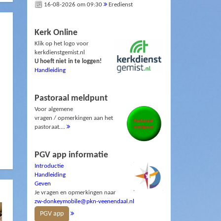
16-08-2026 om 09:30
Eredienst
Kerk Online
Klik op het logo voor
kerkdienstgemist.nl
U hoeft niet in te loggen!
Handleiding
Pastoraal meldpunt
Voor algemene
vragen / opmerkingen aan het
pastoraat….
PGV app informatie
Introductie
Handleiding
Geven
Je vragen en opmerkingen naar
zw-donkeymobile@pkn-veenendaal.nl
PGV app